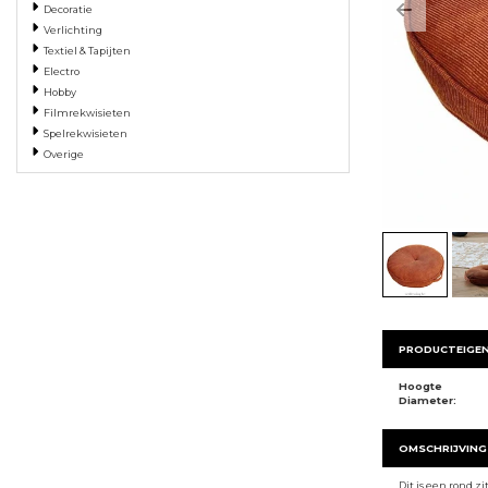
Decoratie
Previous
Verlichting
Textiel & Tapijten
Electro
Hobby
Filmrekwisieten
Spelrekwisieten
Overige
PRODUCTEIGE
Hoogte
Diameter:
OMSCHRIJVING
Dit is een rond 