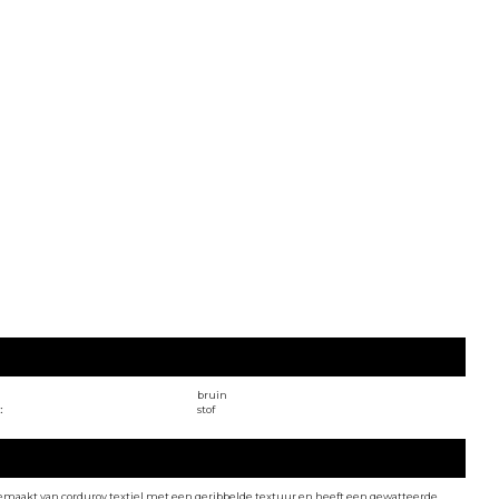
bruin
:
stof
gemaakt van corduroy textiel met een geribbelde textuur en heeft een gewatteerde