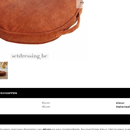
Next
NSCHAPPEN
10 cm
Kleur:
45 cm
Materiaal
zitkussen met een diameter van
45cm
en een mosterdgele, bruinachtige kleur. Het kussen is 