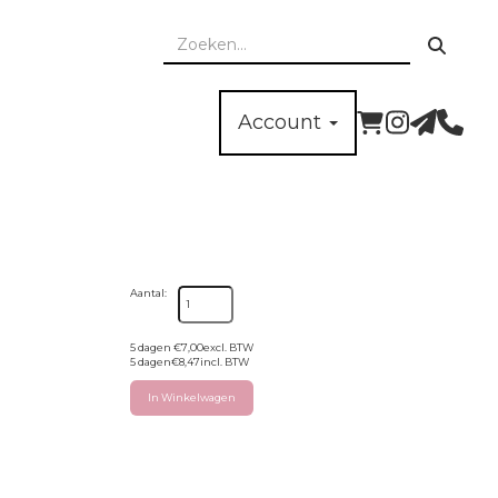
Account
Aantal:
5 dagen
€
7,00
excl. BTW
5 dagen
€
8,47
incl. BTW
In Winkelwagen