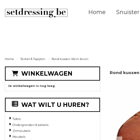
Home
Snuister
Home
Textiel & Tapijten
Rond kussen 45cm bruin
WINKELWAGEN
Rond kussen
Je winkelwagen is nog leeg.
WAT WILT U HUREN?
Tafels
Ondergronden & sokkels
Zitmeubels
Meubels