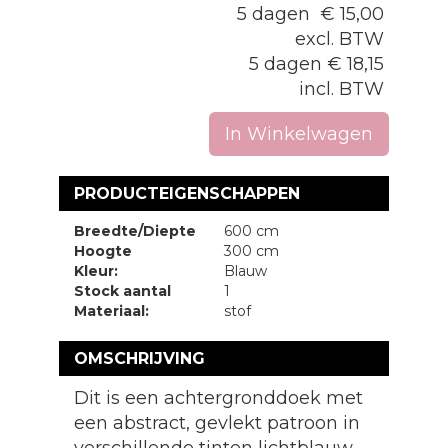
5 dagen
€
15,00
excl. BTW
5 dagen
€
18,15
incl. BTW
In Winkelwagen
PRODUCTEIGENSCHAPPEN
Breedte/Diepte
600 cm
Hoogte
300 cm
Kleur:
Blauw
Stock aantal
1
Materiaal:
stof
OMSCHRIJVING
Dit is een achtergronddoek met
een abstract, gevlekt patroon in